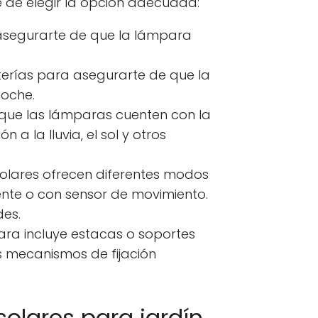
 de elegir la opción adecuada:
 asegurarte de que la lámpara
erías para asegurarte de que la
noche.
que las lámparas cuenten con la
n a la lluvia, el sol y otros
lares ofrecen diferentes modos
tente o con sensor de movimiento.
des.
para incluye estacas o soportes
os mecanismos de fijación
lares para jardín