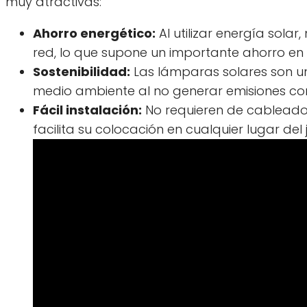
muy atractivas:
Ahorro energético:
Al utilizar energía solar
red, lo que supone un importante ahorro en l
Sostenibilidad:
Las lámparas solares son u
medio ambiente al no generar emisiones co
Fácil instalación:
No requieren de cableado n
facilita su colocación en cualquier lugar del 