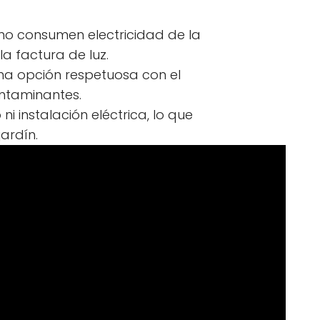
, no consumen electricidad de la
a factura de luz.
na opción respetuosa con el
ntaminantes.
i instalación eléctrica, lo que
jardín.